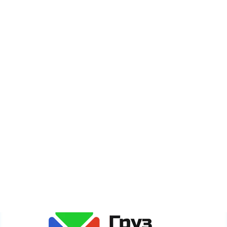
О компании
Оплата
Новости
Акции
Карта сайта
Сайт gruzdogruz.ru собирает метаданные каждого
пользователя (cookie, данные об IP-адресе и
местоположении) для полноценного функционирования
сайта. Если Вы против обработки этих данных, просьба
покинуть сайт.
Политика обработки персональных данных