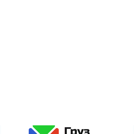
О компании
Оплата
Новости
Акции
Карта сайта
Сайт gruzdogruz.ru собирает метаданные каждого
пользователя (cookie, данные об IP-адресе и
местоположении) для полноценного функционирования
сайта. Если Вы против обработки этих данных, просьба
покинуть сайт.
Политика обработки персональных данных