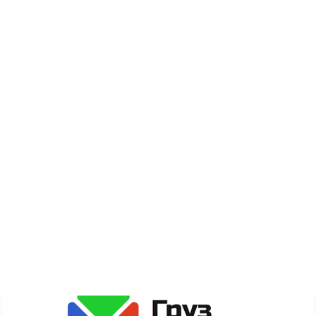
О компании
Оплата
Новости
Акции
Карта сайта
Сайт gruzdogruz.ru собирает метаданные каждого
пользователя (cookie, данные об IP-адресе и
местоположении) для полноценного функционирования
сайта. Если Вы против обработки этих данных, просьба
покинуть сайт.
Политика обработки персональных данных