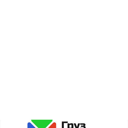
О компании
Оплата
Новости
Акции
Карта сайта
Сайт gruzdogruz.ru собирает метаданные каждого
пользователя (cookie, данные об IP-адресе и
местоположении) для полноценного функционирования
сайта. Если Вы против обработки этих данных, просьба
покинуть сайт.
Политика обработки персональных данных