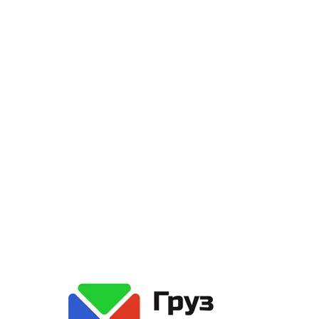
ния возможных аварий.
чёт
стоимости пе
азгрузка)